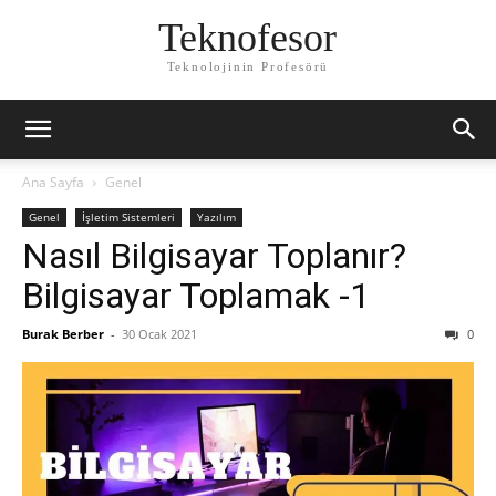
Teknofesor
Teknolojinin Profesörü
Ana Sayfa
Genel
Genel
İşletim Sistemleri
Yazılım
Nasıl Bilgisayar Toplanır?
Bilgisayar Toplamak -1
Burak Berber
-
30 Ocak 2021
0