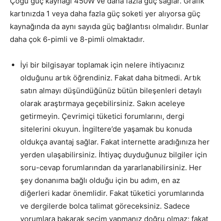
Çoğu güç kaynağı 450W ve daha fazla güç sağlar. Grafik
kartınızda 1 veya daha fazla güç soketi yer alıyorsa güç
kaynağında da aynı sayıda güç bağlantısı olmalıdır. Bunlar
daha çok 6-pimli ve 8-pimli olmaktadır.
İyi bir bilgisayar toplamak için nelere ihtiyacınız
olduğunu artık öğrendiniz. Fakat daha bitmedi. Artık
satın almayı düşündüğünüz bütün bileşenleri detaylı
olarak araştırmaya geçebilirsiniz. Sakın aceleye
getirmeyin. Çevrimiçi tüketici forumlarını, dergi
sitelerini okuyun. İngiltere’de yaşamak bu konuda
oldukça avantaj sağlar. Fakat internette aradığınıza her
yerden ulaşabilirsiniz. İhtiyaç duyduğunuz bilgiler için
soru-cevap forumlarından da yararlanabilirsiniz. Her
şey donanıma bağlı olduğu için bu adım, en az
diğerleri kadar önemlidir. Fakat tüketici yorumlarında
ve dergilerde bolca talimat göreceksiniz. Sadece
yorumlara bakarak seçim yapmanız doğru olmaz; fakat