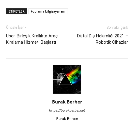
ETIKETLER
toplama bilgisayar mı
Önceki İçerik
Sonraki İçerik
Uber, Birleşik Krallıkta Araç
Dijital Diş Hekimliği 2021 –
Kiralama Hizmeti Başlattı
Robotik Cihazlar
Burak Berber
https://burakberber.net
Burak Berber