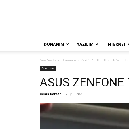
DONANIM
YAZILIM
İNTERNET
Ana Sayfa
Donanım
ASUS ZENFONE 7: İlk Açılır Ka
Donanım
ASUS ZENFONE 7: 
Burak Berber
-
7 Eylül 2020