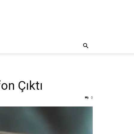
on Çıktı
0