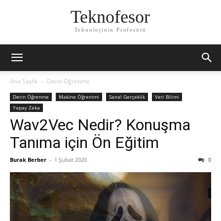
Teknofesor
Teknolojinin Profesörü
Ana Sayfa
Derin Öğrenme
Derin Öğrenme
Makine Öğrenimi
Sanal Gerçeklik
Veri Bilimi
Yapay Zeka
Wav2Vec Nedir? Konuşma
Tanıma için Ön Eğitim
Burak Berber
-
1 Şubat 2020
0