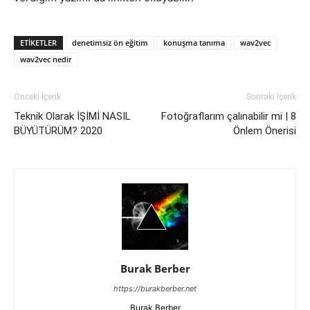
ETIKETLER
denetimsiz ön eğitim
konuşma tanıma
wav2vec
wav2vec nedir
Önceki İçerik
Sonraki İçerik
Teknik Olarak İŞİMİ NASIL
Fotoğraflarım çalınabilir mi | 8
BÜYÜTÜRÜM? 2020
Önlem Önerisi
Burak Berber
https://burakberber.net
Burak Berber