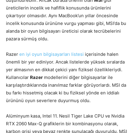
düşündürebilir. Ancak burada önemli olan
MSI
gibi
üreticilerin incelik ve hafiflik konusunda ürünlerini
çıkartıyor olmasıdır. Aynı MacBook’un yıllar öncesinde
incelik konusunda ürününe vurgu yapması gibi, MSI’da bu
alanda bir oyun bilgisayarı üreticisi olarak tecrübelerini
pazara sürmüş oldu.
Razer
en iyi oyun bilgisayarları listesi
içerisinde halen
önemli bir yer ediniyor. Ancak listelerde yüksek sıralarda
yer almasının en dikkat çekici yanı fiziksel özellikleriydi.
Kullanıcılar
Razer
modellerini diğer bilgisayarlar ile
karşılaştırdıklarında inanılmaz farklar görüyorlardı. MSI da
bu farkı hissetmiş olacak ki bu fiziksel yönde en iddialı
ürününü oyun severlere duyurmuş oldu.
Alüminyum kasa, Intel 11. Nesil Tiger Lake CPU ve Nvidia
RTX 2060 Max-Q grafiklerin bir kombinasyonu olarak,
karbon grisi veya beyaz renkte sunulacağı duyuruldu. MSI