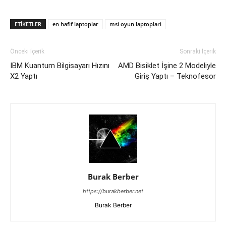
ETIKETLER
en hafif laptoplar
msi oyun laptoplari
Önceki İçerik
Sonraki İçerik
IBM Kuantum Bilgisayarı Hızını
AMD Bisiklet İşine 2 Modeliyle
X2 Yaptı
Giriş Yaptı – Teknofesor
Burak Berber
https://burakberber.net
Burak Berber