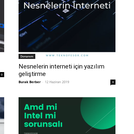
Donanım
Nesnelerin interneti için yazılım
geliştirme
0
Burak Berber
-
12 Haziran 2019
0