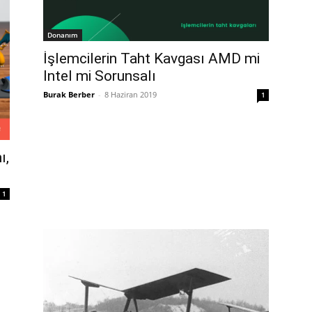
Donanım
İşlemcilerin Taht Kavgası AMD mi
Intel mi Sorunsalı
Burak Berber
-
8 Haziran 2019
1
ı,
1