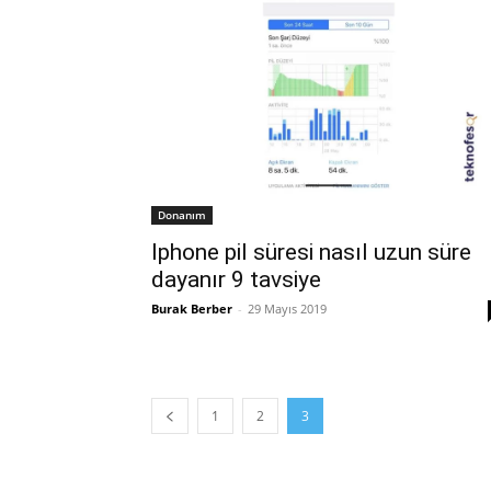
Donanım
Iphone pil süresi nasıl uzun süre
dayanır 9 tavsiye
Burak Berber
-
29 Mayıs 2019
1
2
3