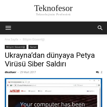
Teknofesor
Teknolojinin Profesörü
Ana Sayfa
Bilişim Güvenliği
Bilişim Güvenliği
Genel
Ukrayna’dan dünyaya Petya
Virüsü Siber Saldırı
dkutluer
-
29 Mart 2017
2