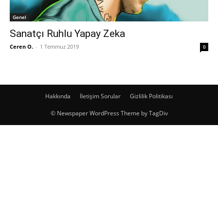
Genel
Sanatçı Ruhlu Yapay Zeka
Ceren O.
-
1 Temmuz 2019
0
Hakkında
İletişim Sorular
Gizlilik Politikası
© Newspaper WordPress Theme by TagDiv