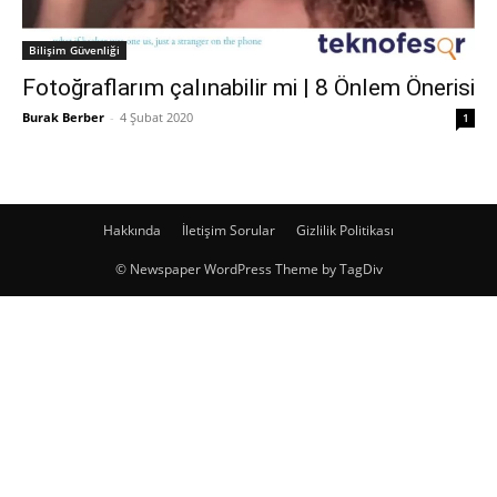
Bilişim Güvenliği
Fotoğraflarım çalınabilir mi | 8 Önlem Önerisi
Burak Berber
-
4 Şubat 2020
1
Hakkında
İletişim Sorular
Gizlilik Politikası
© Newspaper WordPress Theme by TagDiv