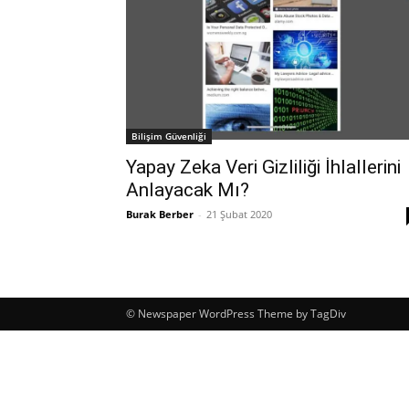
Bilişim Güvenliği
Yapay Zeka Veri Gizliliği İhlallerini
Anlayacak Mı?
Burak Berber
-
21 Şubat 2020
© Newspaper WordPress Theme by TagDiv