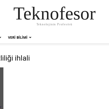
Teknofesor
Teknolojinin Profesörü
VERI BILIMI
liği ihlali