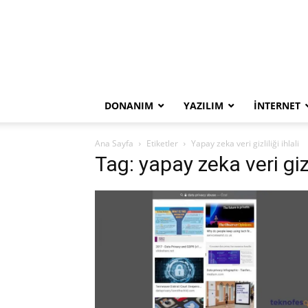
DONANIM
YAZILIM
İNTERNET
Ana Sayfa
Etiketler
Yapay zeka veri gizliliği ihlali
Tag: yapay zeka veri gizli