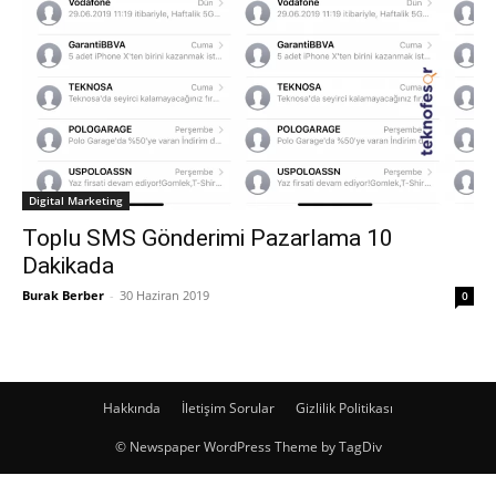
Digital Marketing
Toplu SMS Gönderimi Pazarlama 10
Dakikada
Burak Berber
-
30 Haziran 2019
0
Hakkında
İletişim Sorular
Gizlilik Politikası
© Newspaper WordPress Theme by TagDiv