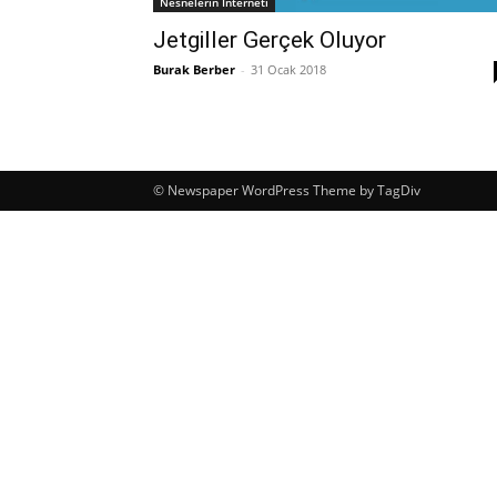
Nesnelerin İnterneti
Jetgiller Gerçek Oluyor
Burak Berber
-
31 Ocak 2018
© Newspaper WordPress Theme by TagDiv