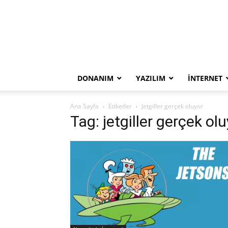
DONANIM
YAZILIM
İNTERNET
Ana Sayfa
Etiketler
Jetgiller gerçek oluyor
Tag: jetgiller gerçek ol