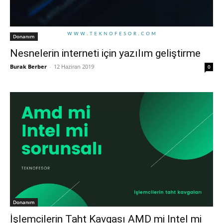
Donanım
Nesnelerin interneti için yazılım geliştirme
Burak Berber
-
12 Haziran 2019
0
Donanım
İşlemcilerin Taht Kavgası AMD mi Intel mi